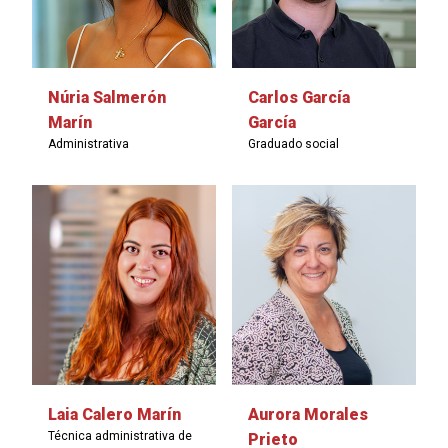
Núria Salmerón
Carlos García
Marín
García
Administrativa
Graduado social
Laia Calero Marín
Aurora Morales
Técnica administrativa de
Prieto