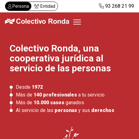
Pasar
93 268 21 99
Persona
Entidad
al
contenido
principal
Colectivo Ronda, una
Colectivo Ronda
cooperativa jurídica al
Servicios
Actualidad
servicio de las personas
Despachos
Solicitar visita
Desde
1972
Abonos
Más de
140 profesionales
a tu servicio
Más de
10.000 casos
ganados
Al servicio de las
personas
y sus
derechos
ES
CA