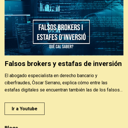
Falsos brokers y estafas de inversión
El abogado especialista en derecho bancario y
ciberfraudes, Òscar Serrano, explica cómo entre las
estafas digitales se encuentran también las de los falsos
brokers o traders, que nos hacen creer que con pequeñas
inversiones ganaremos mucho dinero y acostumbran a ser
Ir a Youtube
personas que suplantan la identidad de otras empresas o
especialistas para poder quedarse con nuestro dinero. Los
bancos tienen su responsabilidad. Y podemos reclamarlo.
Blogs