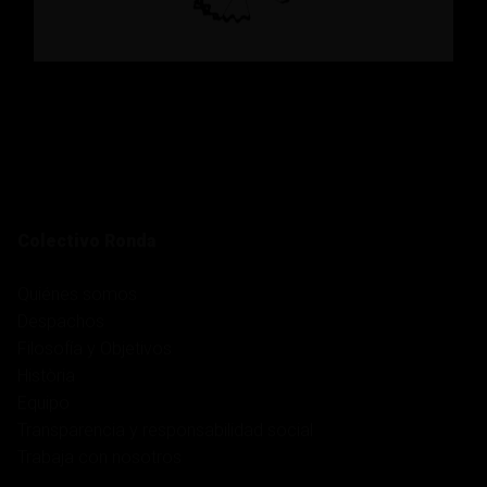
Colectivo Ronda
Quiénes somos
Despachos
Filosofía y Objetivos
Història
Equipo
Transparencia y responsabilidad social
Trabaja con nosotros
Servicios