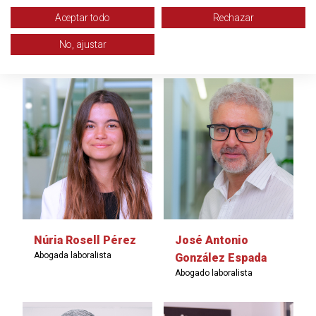
Marta Rodríguez
Joan Hernando
Aceptar todo
Rechazar
Salvadó
Blasco
No, ajustar
Administrativa
Contabilidad
Núria Rosell Pérez
José Antonio
Abogada laboralista
González Espada
Abogado laboralista