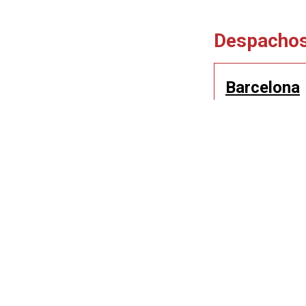
Despacho
Barcelona
Trafalgar, 50-52,
Tel.: 93 268 21 9
Como llegar
De lunes a jueve
15:00 a 19:30 h.
Viernes de 9:00 a