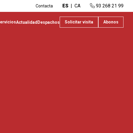
ES
CA
93 268 21 99
Contacta
ervicios
Solicitar visita
Abonos
Actualidad
Despachos