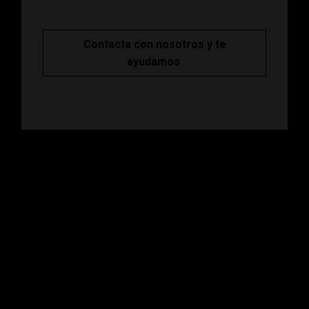
Contacta con nosotros y te
ayudamos
Abonos
Disfruta de descuentos y ventajas en tu
asesoramiento con una cuota única.
Consultas gratuitas durante todo el año. Para
ti o para ti y quien quieras.