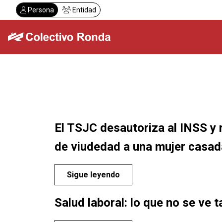
Pasar
Persona
Entidad
al
contenido
principal
Colectivo Ronda
Servicios
El TSJC desautoriza al INSS y 
de viudedad a una mujer casa
Sigue leyendo
Salud laboral: lo que no se ve