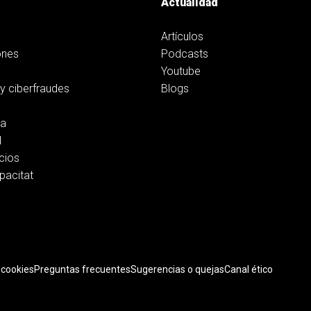
Actualidad
Artículos
ones
Podcasts
Youtube
y ciberfraudes
Blogs
ca
l
cios
pacitat
e cookies
Preguntas frecuentes
Sugerencias o quejas
Canal ético