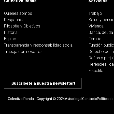
Colectivo Ronda
Servicios
Quiénes somos
Trabajo
Despachos
Salud y pensi
Filosofía y Objetivos
Vivienda
Història
Banca, deuda 
Equipo
Familia
Transparencia y responsabilidad social
Función públi
Trabaja con nosotros
Derecho pena
Daños y perjui
Herències i ca
Fiscalitat
¡Suscríbete a nuestra newsletter!
Colectivo Ronda - Copyright © 2024
Aviso legal
Contacto
Política d