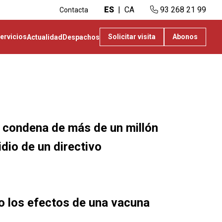
ES
CA
93 268 21 99
Contacta
ervicios
Solicitar visita
Abonos
Actualidad
Despachos
a condena de más de un millón
idio de un directivo
o los efectos de una vacuna