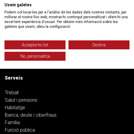
Usem galetes
Col·lectiu Ronda
Podem col·locar-les per a l'anàlisi de les dades dels nostres visitants, per
millorar el nostre lloc web, mostrar-hi contingut personalitzat i oferir-hi una
Qui som
excel·lent experiència d'usuari. Per obtenir més informació sobre les
galetes que usem, obriu la configuració.
Despatxos
Filosofia i Objectius
Història
Accepta-ho tot
Declina
Equip
No, personalitza
Transparència i responsabilitat social
Treballa amb nosaltres
Serveis
Treball
Salut i pensions
Habitatge
Banca, deute i ciberfraus
Família
Funció pública