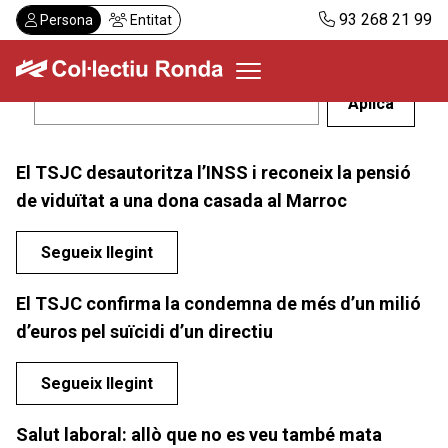
Vés
93 268 21 99
Persona
Entitat
al
contingut
Col·lectiu Ronda
El TSJC desautoritza l’INSS i reconeix la pensió
Serveis
de viduïtat a una dona casada al Marroc
Actualitat
Despatxos
Segueix llegint
Demanar visita
El TSJC confirma la condemna de més d’un milió
Abonaments
d’euros pel suïcidi d’un directiu
CA
ES
Segueix llegint
Salut laboral: allò que no es veu també mata