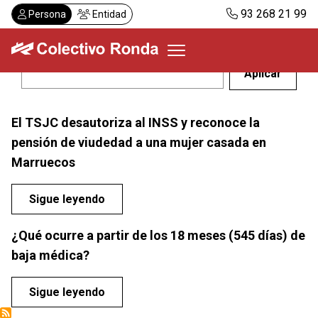
Pasar
93 268 21 99
Persona
Entidad
al
contenido
principal
Colectivo Ronda
El TSJC desautoriza al INSS y reconoce la
Servicios
pensión de viudedad a una mujer casada en
Actualidad
Marruecos
Despachos
Solicitar visita
Sigue leyendo
Abonos
¿Qué ocurre a partir de los 18 meses (545 días) de
baja médica?
ES
CA
Sigue leyendo