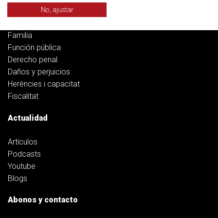
No, ajustar
Vivienda
Banca, deuda y ciberfraudes
Familia
Función pública
Derecho penal
Daños y perjuicios
Herències i capacitat
Fiscalitat
Actualidad
Artículos
Podcasts
Youtube
Blogs
Abonos y contacto