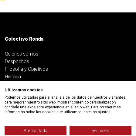
Colectivo Ronda
Quiénes somos
Despachos
Filosofía y Objetivos
Història
Equipo
Utilizamos cookies
Transparencia y responsabilidad social
Podemos utilizarlas para el análisis de los datos de nuestros visitantes,
Trabaja con nosotros
para mejorar nuestro sitio web, mostrar contenido personalizado y
brindarle una excelente experiencia en el sitio web. Para obtener más
información sobre las cookies que utilizamos, abre los ajustes.
Servicios
Trabajo
Aceptar todo
Rechazar
Salud y pensiones