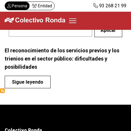
Pasar
93 268 21 99
Persona
Entidad
al
contenido
principal
Colectivo Ronda
El reconocimiento de los servicios previos y los
Servicios
trienios en el sector público: dificultades y
Actualidad
posibilidades
Despachos
Solicitar visita
Sigue leyendo
Abonos
ES
CA
Colectivo Ronda