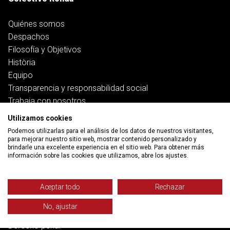
Quiénes somos
Despachos
Filosofía y Objetivos
Història
Equipo
Transparencia y responsabilidad social
Trabaja con nosotros
Utilizamos cookies
Servicios
Podemos utilizarlas para el análisis de los datos de nuestros visitantes,
para mejorar nuestro sitio web, mostrar contenido personalizado y
brindarle una excelente experiencia en el sitio web. Para obtener más
Trabajo
información sobre las cookies que utilizamos, abre los ajustes.
Salud y pensiones
Vivienda
Banca, deuda y ciberfraudes
Aceptar todo
Rechazar
Familia
No, ajustar
Función pública
Derecho penal