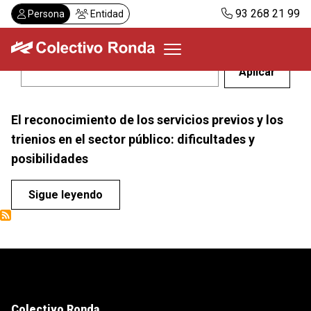
Pasar
93 268 21 99
Persona
Entidad
al
contenido
principal
Colectivo Ronda
El reconocimiento de los servicios previos y los
Servicios
trienios en el sector público: dificultades y
Actualidad
posibilidades
Despachos
Solicitar visita
Sigue leyendo
Abonos
ES
CA
Colectivo Ronda