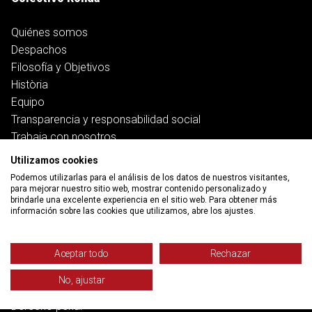
Quiénes somos
Despachos
Filosofía y Objetivos
Història
Equipo
Transparencia y responsabilidad social
Trabaja con nosotros
Utilizamos cookies
Servicios
Podemos utilizarlas para el análisis de los datos de nuestros visitantes,
para mejorar nuestro sitio web, mostrar contenido personalizado y
brindarle una excelente experiencia en el sitio web. Para obtener más
Trabajo
información sobre las cookies que utilizamos, abre los ajustes.
Salud y pensiones
Vivienda
Banca, deuda y ciberfraudes
Aceptar todo
Rechazar
Familia
No, ajustar
Función pública
Derecho penal