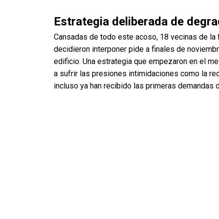
Estrategia deliberada de degra
Cansadas de todo este acoso, 18 vecinas de la fi
decidieron interponer pide a finales de noviembr
edificio. Una estrategia que empezaron en el me
a sufrir las presiones intimidaciones como la r
incluso ya han recibido las primeras demandas 
De los 14 pisos que forman parte de la finca, 11
está vacío porque uno de los inquilinos abandon
por los pisos de su bolsa antes de que el fondo 
El caso Concordia pone de relieve la necesidad 
obligatoria de tres años en los contratos de alqu
se perpetúen prácticas que atentan contra los d