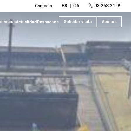
ES
CA
93 268 21 99
Contacta
ervicios
Solicitar visita
Abonos
Actualidad
Despachos