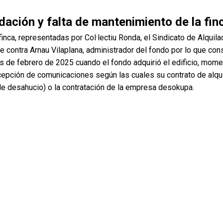
dación y falta de mantenimiento de la fin
nca, representadas por Col·lectiu Ronda, el Sindicato de Alquila
e contra Arnau Vilaplana, administrador del fondo por lo que con
s de febrero de 2025 cuando el fondo adquirió el edificio, mom
ecepción de comunicaciones según las cuales su contrato de alqu
de desahucio) o la contratación de la empresa desokupa.
 tienen contrato vigente y cinco están en la bolsa de alquiler de
ó la vivienda y dos contratos de alquiler han caducado. El Ayunt
Urbe Eginova adquiriera la finca.
de tomar medidas que protejan a las inquilinas, como el decreto
iler y la posibilidad de hacer reparaciones estructurales descont
erechos y garantías básicas de las personas.