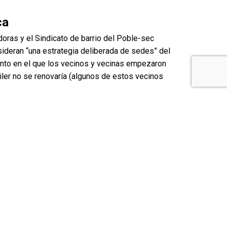
ca
doras y el Sindicato de barrio del Poble-sec
sideran “una estrategia deliberada de sedes” del
ento en el que los vecinos y vecinas empezaron
iler no se renovaría (algunos de estos vecinos
l Ayuntamiento de Barcelona. Uno de los pisos
amiento no hizo ningún movimiento ni ofrecida
 pendiente de aprobación de la prórroga
ando el coste de los alquileres para evitar que