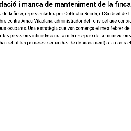
dació i manca de manteniment de la finca
e la finca, representades per Col·lectiu Ronda, el Sindicat de Ll
bre contra Arnau Vilaplana, administrador del fons pel que cons
ls seus ocupants. Una estratègia que van comença el mes febrer de 
tir les pressions intimidacions com la recepció de comunicacions
 ja han rebut les primeres demandes de desnonament) o la contra
en contracte vigent i cinc estan dins la borsa de lloguer de l’Aj
e i dos contractes de lloguer han caducat. L’Ajuntament no va fer
 finca.
 prendre mesures que protegeixin les llogateres, com ara el dec
guer i la possibilitat de fer reparacions estructurals descomptant
ts i garanties bàsiques de les persones llogateres i sobretot d