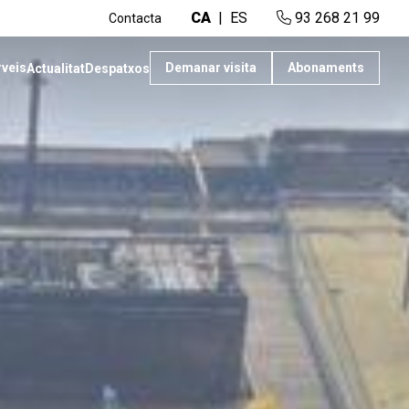
CA
ES
93 268 21 99
Contacta
rveis
Demanar visita
Abonaments
Actualitat
Despatxos