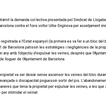
 tràmit la demanda col·lectiva presentada pel Sindicat de Llogate
Barcelona contra el fons voltor Urbe Enginova per assetjament imm
registrada a l’Estat espanyol (la primera es va fer a un bloc de
1 de Barcelona patissin les estratègies i negligències de la prop
n any amb l’objectiu d’expulsar les veïnes, després que l'Ajuntam
de lloguer de l’Ajuntament de Barcelona.
 propietat va ser deixar sense ascensor les veïnes del bloc dura
avançada o discapacitat poguessin sortir del pis. L’abandonamen
aneres que tenia la propietat per expulsar les veïnes, a les que s
per intimidar el veïnat.