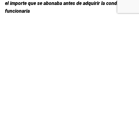
el importe que se abonaba antes de adquirir la condición de
funcionaria
2) Se pueden reclamar las diferencias económicas -
incluyendo los intereses- correspondientes a los últimos 4
años
PREGUNTAS FRECUENTES
¿Cómo afecta la sentencia del Supremo a los
trienios del personal laboral?
El Tribunal Supremo establece que los trienios
consolidados como personal laboral antes del 1 de
enero de 2021 deben abonarse en la misma cuantía
que se percibía en ese momento. La Administración
no puede aplicar la escala funcionarial si esto supone