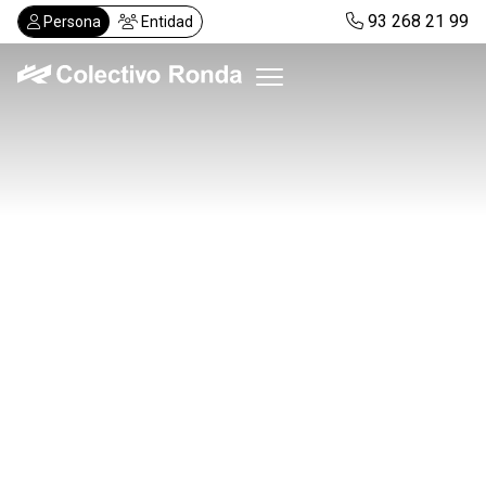
Pasar
93 268 21 99
Persona
Entidad
al
contenido
principal
Colectivo Ronda
Servicios
Actualidad
Despachos
Solicitar visita
Abonos
ES
CA