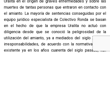
Uralita en el origen de graves enfermedades y sobre las
muertes de tantas personas que entraron en contacto con
el amianto. La mayoría de sentencias conseguidas por el
equipo jurídico especialista de Colectivo Ronda se basan
en el hecho de que la empresa Uralita no actuó con
diligencia desde que se conoció la peligrosidad de la
utilización del amianto, ya a mediados del siglo XX. Las
irresponsabilidades, de acuerdo con la normativa laboral
existente ya en los años cuarenta del siglo pasado, van
desde la ausencia de indumentaria y equipos de protección
adecuada para las personas trabajadoras que manipulaban
amianto hasta no hacerse cargo de la limpieza de la ropa,
abandonar restos de amianto en vertederos ilegales y dejar
que el polvo de esta fibra tóxica también se escapara por
las ventanas de la fábrica, con lo cual personas vecinas de
las dos poblaciones resultaron también afectadas, las
llamadas víctimas ambientales.
De hecho, no sólo trabajadores sino también familiares