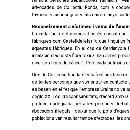
l'amiant: persones treballadores, familiars i v
advocades de Col·lectiu Ronda, com a cooper
favorables aconseguides als darrers anys contra
Reconeixement a víctimes i veïns de l'anom
La instal·lació del memorial no és casual que si
fàbriques com Castelldefels) fa que tingui un í
aquestes fàbriques. En el cas de Cerdanyola i 
inhalació d'aquesta fibra tòxica, han servit pr
diversos tipus de càncer). Però cada setmana es
Des de Col·lectiu Ronda s'està fent una tasca in
de tantes persones que van entrar en contacte a
es basen en el fet que l'empresa Uralita no va act
segle XX. Les irresponsabilitats, d'acord amb la 
protecció adequada per a les persones treball
abocadors il·legals i deixar que la pols d'aque
poblacions van resultar també afectades, les a