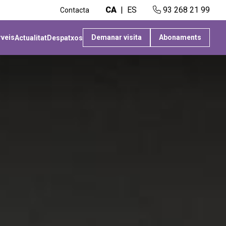
CA
ES
93 268 21 99
Contacta
rveis
Demanar visita
Abonaments
Actualitat
Despatxos