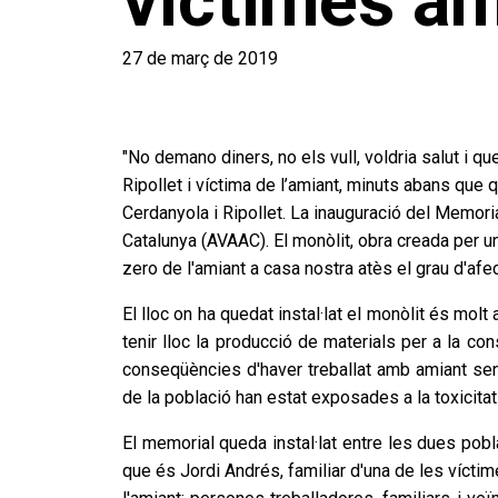
víctimes am
27 de març de 2019
"No demano diners, no els vull, voldria salut i q
Ripollet i víctima de l’amiant, minuts abans que 
Cerdanyola i Ripollet. La inauguració del Memoria
Catalunya (AVAAC). El monòlit, obra creada per un
zero de l'amiant a casa nostra atès el grau d'afe
El lloc on ha quedat instal·lat el monòlit és mol
tenir lloc la producció de materials per a la co
conseqüències d'haver treballat amb amiant sen
de la població han estat exposades a la toxicitat
El memorial queda instal·lat entre les dues pobla
que és Jordi Andrés, familiar d'una de les vícti