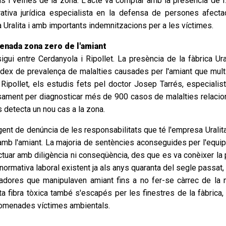
eïns i veïnes de la zona. L'acte va comptar amb la presència de 
ativa jurídica especialista en la defensa de persones afect
 Uralita i amb importants indemnitzacions per a les víctimes.
enada zona zero de l'amiant
gui entre Cerdanyola i Ripollet. La presència de la fàbrica Ura
ndex de prevalença de malalties causades per l'amiant que mult
Ripollet, els estudis fets pel doctor Josep Tarrés, especialis
ecisament per diagnosticar més de 900 casos de malalties relacio
 detecta un nou cas a la zona.
gent de denúncia de les responsabilitats que té l'empresa Uralita
mb l'amiant. La majoria de sentències aconseguides per l'equip j
uar amb diligència ni conseqüència, des que es va conèixer la peri
normativa laboral existent ja als anys quaranta del segle passat
adores que manipulaven amiant fins a no fer-se càrrec de la n
sta fibra tòxica també s'escapés per les finestres de la fàbri
nomenades víctimes ambientals.