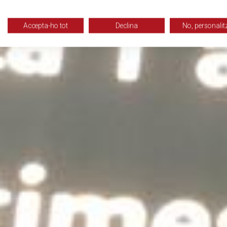
Accepta-ho tot
Declina
No, personalit