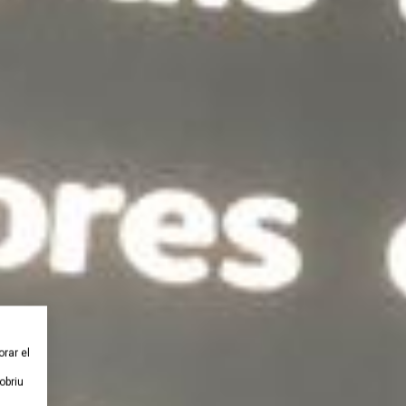
orar el
obriu