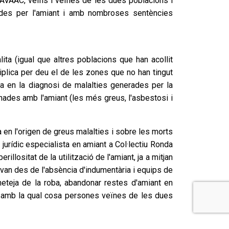
l'AVAAC, veïns i veïnes de les dues poblacions i
ades per l'amiant i amb nombroses sentències
lita (igual que altres poblacions que han acollit
iplica per deu el de les zones que no han tingut
ta en la diagnosi de malalties generades per la
nades amb l'amiant (les més greus, l'asbestosi i
 en l'origen de greus malalties i sobre les morts
urídic especialista en amiant a Col·lectiu Ronda
llositat de la utilització de l'amiant, ja a mitjan
, van des de l'absència d'indumentària i equips de
eteja de la roba, abandonar restes d'amiant en
ca, amb la qual cosa persones veïnes de les dues