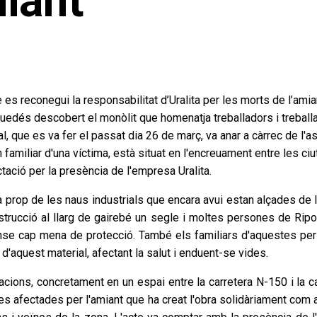
iant
ue es reconegui la responsabilitat d’Uralita per les morts de l’am
quedés descobert el monòlit que homenatja treballadors i treballa
l, que es va fer el passat dia 26 de març, va anar a càrrec de l'
 familiar d'una víctima, està situat en l'encreuament entre les ci
ctació per la presència de l'empresa Uralita.
t a prop de les naus industrials que encara avui estan alçades de l
nstrucció al llarg de gairebé un segle i moltes persones de Ripo
se cap mena de protecció. També els familiars d'aquestes per
 d'aquest material, afectant la salut i enduent-se vides.
cions, concretament en un espai entre la carretera N-150 i la car
mes afectades per l'amiant que ha creat l'obra solidàriament com