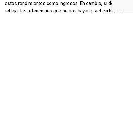
estos rendimientos como ingresos. En cambio, sí debemos
reflejar las retenciones que se nos hayan practicado para,
de este modo, obtener la correspondiente devolución o, si
la declaración nos sale a pagar, para que se nos deduzca
esta cantidad.
Si Hacienda asume el criterio de la exención, no
deberíamos tener problemas y procederá a dar por buena
la declaración con estos ingresos exentos. En caso de que
no lo haga, te puede instar a realizar una declaración
complementaria indicando la obligación de tributar estos
ingresos a la que deberemos responder que hemos
seguido el criterio fijado por el Tribunal Supremo.
Y si no hice la declaración cuando cobré la
maternidad / paternidad?
Si no vas tenir la obligació de fer-la i no la vas presentar
ara pots mirar si posant aquests ingressos com exempts