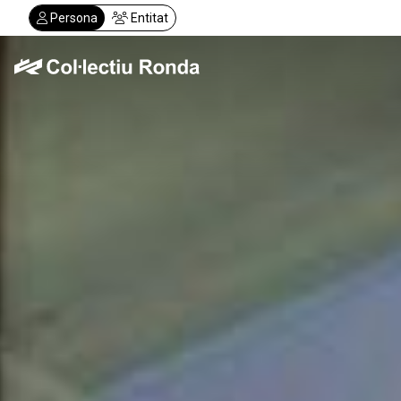
Vés
Persona
Entitat
al
contingut
Col·lectiu Ronda
Serveis