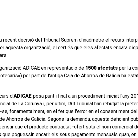
 la recent decisió del Tribunal Suprem d'inadmetre el recurs inte
er aquesta organització, el cert és que eles afectats encara di
ers.
'organització ADICAE en representació de
1500 afectats
per la co
ecaris») per part de l'antiga Caja de Ahorros de Galicia ha esta
curs d'
ADICAE
posa punt i final a un procediment iniciat l'any 20
ial de La Corunya i, per últim, l'Alt Tribunal han rebutjat la pret
se, fonamentalment, en el fet que l'error en el consentiment del 
de Ahorros de Galicia. Segons la demanda, aquesta deficient publi
a pensar que el producte contractat -ofert sota el nom comercial 
s
que poguessin encarir els seus pagaments mensuals quan, en re