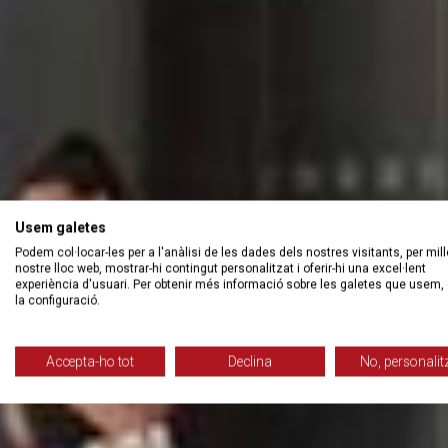
Usem galetes
Podem col·locar-les per a l'anàlisi de les dades dels nostres visitants, per mill
nostre lloc web, mostrar-hi contingut personalitzat i oferir-hi una excel·lent
experiència d'usuari. Per obtenir més informació sobre les galetes que usem, 
la configuració.
Accepta-ho tot
Declina
No, personalit