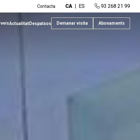
CA
ES
93 268 21 99
Contacta
rveis
Demanar visita
Abonaments
Actualitat
Despatxos