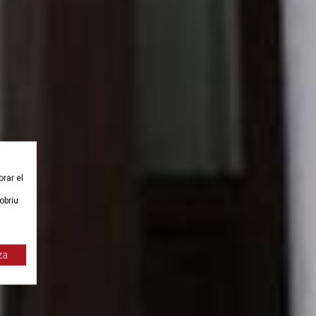
orar el
obriu
za