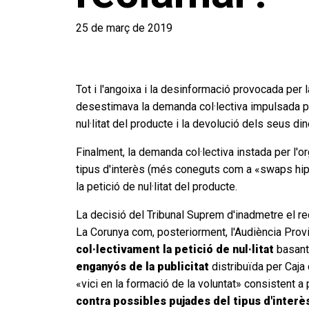
25 de març de 2019
Tot i l'angoixa i la desinformació provocada per
desestimava la demanda col·lectiva impulsada p
nul·litat del producte i la devolució dels seus din
Finalment, la demanda col·lectiva instada per l
tipus d'interès (més coneguts com a «swaps hipot
la petició de nul·litat del producte.
La decisió del Tribunal Suprem d'inadmetre el re
La Corunya com, posteriorment, l'Audiència Provinc
col·lectivament la petició de nul·litat
basant-
enganyós de la publicitat
distribuïda per Caja 
«vici en la formació de la voluntat» consistent 
contra possibles pujades del tipus d'interè