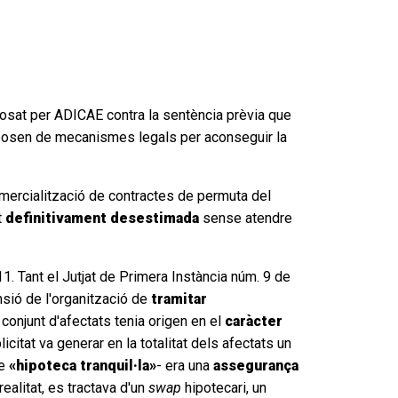
rposat per ADICAE contra la sentència prèvia que
sposen de mecanismes legals per aconseguir la
mercialització de contractes de permuta del
t
definitivament desestimada
sense atendre
11. Tant el Jutjat de Primera Instància núm. 9 de
ensió de l'organització de
tramitar
conjunt d'afectats tenia origen en el
caràcter
citat va generar en la totalitat dels afectats un
de
«hipoteca tranquil·la»
- era una
assegurança
alitat, es tractava d'un
swap
hipotecari, un