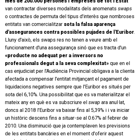
més de 200.000 persones i empreses de tot l'Estat
van contractar diverses modalitats dels anomenats
swaps
o contractes de permuta del tipus d'interès que nombroses
entitats van comercialitzar
sota la falsa aparença
d'assegurances contra possibles pujades de l'Euribor
.
Lluny d'això, els swaps res no tenen a veure amb el
funcionament d'una assegurança sinó que es tracta d'un
«producte no adequat per a inversors no
professionals degut a la seva complexitat»
que en el
cas enjudiciat per l'Audiència Provincial obligava a la clienta
afectada a compensar l'entitat mitjançant el pagament de
liquidacions negatives sempre que l'Euribor es situés per
sota del 6,10%. Una possibilitat que es va materialitzar el
mateix any en què es va subscriure el
swap
ara anul·lat,
doncs al 2018 l'Euribor va baixar fins al 5,39% i i va iniciar
un històric descens fins a situar-se al 0.67% al febrer de
2010. Una disminució que ja contemplaven les previsions
de les entitats bancàries en el moment d'oferir aquest