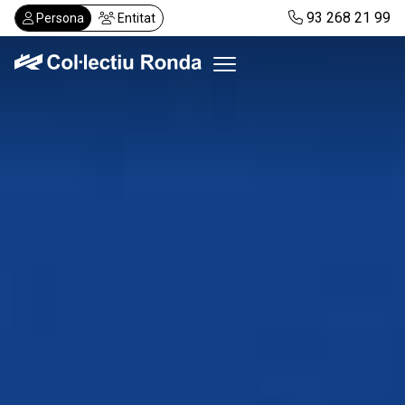
Vés
93 268 21 99
Persona
Entitat
al
contingut
Col·lectiu Ronda
Serveis
Actualitat
Despatxos
Demanar visita
Abonaments
CA
ES