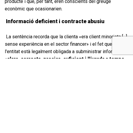
producte i que, per tant, eren conscients del greuge
econòmic que ocasionarien.
Informació deficient i contracte abusiu
La sentència recorda que la clienta «era client minorista [...]
sense experiència en el sector financer» i el fet que
l'entitat està legalment obligada a subministrar informació
«clara, correcta, precisa, suficient i lliurada a temps
per evitar una incorrecta interpretació i posant
l'èmfasi en els riscos que l'operació comporta»
. Uns
requisits de transparència que, tal i com recull la resolució,
obliguen l'entitat a actuar «amb imparcialitat i bona fe,
sense avantposar els interessos propis a la dels seus
clients». En aquest sentència, aconseguida per
Col·lectiu
Ronda
,
l'Audiència Provincial considera que Banc
Sabadell no va actuar amb diligència ni bona fe
. Com
tampoc ho va fer obligant a la clienta l'any 2011 a signar un