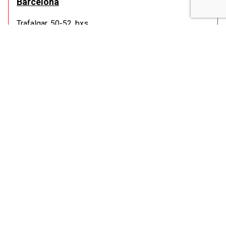
Barcelona
Trafalgar, 50-52, bxs.
Tel.: 93 268 21 99
Como llegar
De lunes a jueves de 9:00 a 14:00 hy de 15:00 a 19:30
h.
Viernes de 9:00 a 14:00 h.