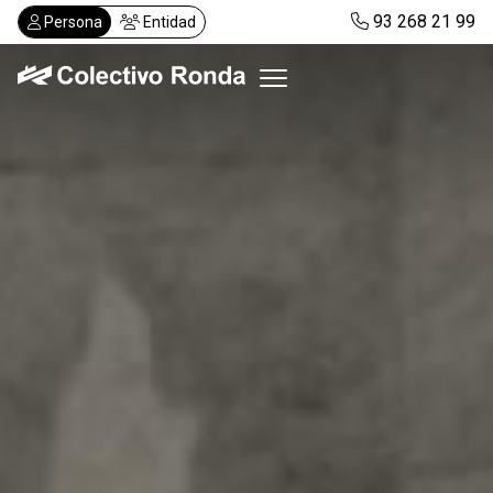
Pasar
93 268 21 99
Persona
Entidad
al
contenido
principal
Colectivo Ronda
Servicios
Actualidad
Despachos
Solicitar visita
Abonos
ES
CA