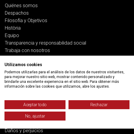
Quiénes somos
Despachos
Filosofía y Objetivos
Història
Equipo
Transparencia y responsabilidad social
Trabaja con nosotros
Servicios
Utilizamos cookies
Podemos utilizarlas para el análisis de los datos de nuestros visitantes,
para mejorar nuestro sitio web, mostrar contenido personalizado y
Trabajo
brindarle una excelente experiencia en el sitio web. Para obtener más
Salud y pensiones
información sobre las cookies que utilizamos, abre los ajustes.
Vivienda
Banca, deuda y ciberfraudes
Aceptar todo
Rechazar
Familia
Función pública
No, ajustar
Derecho penal
Daños y perjuicios