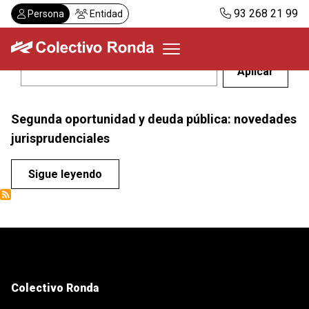
Pasar
93 268 21 99
Persona
Entidad
al
contenido
principal
Colectivo Ronda
Segunda oportunidad y deuda pública: novedades
Servicios
jurisprudenciales
Actualidad
Despachos
Sigue leyendo
Solicitar visita
Abonos
ES
CA
Colectivo Ronda