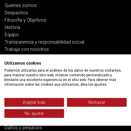
Quiénes somos
Despachos
Filosofía y Objetivos
Història
Equipo
Transparencia y responsabilidad social
Trabaja con nosotros
Servicios
Utilizamos cookies
Podemos utilizarlas para el análisis de los datos de nuestros visitantes,
para mejorar nuestro sitio web, mostrar contenido personalizado y
Trabajo
brindarle una excelente experiencia en el sitio web. Para obtener más
Salud y pensiones
información sobre las cookies que utilizamos, abre los ajustes.
Vivienda
Banca, deuda y ciberfraudes
Aceptar todo
Rechazar
Familia
Función pública
No, ajustar
Derecho penal
Daños y perjuicios