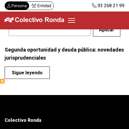
Pasar
93 268 21 99
Persona
Entidad
al
contenido
principal
Colectivo Ronda
Segunda oportunidad y deuda pública: novedades
Servicios
jurisprudenciales
Actualidad
Despachos
Sigue leyendo
Solicitar visita
Abonos
ES
CA
Colectivo Ronda