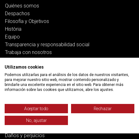
Quiénes somos
Despachos
Filosofía y Objetivos
Història
Equipo
Transparencia y responsabilidad social
Trabaja con nosotros
Servicios
Utilizamos cookies
Podemos utilizarlas para el análisis de los datos de nuestros visitantes,
para mejorar nuestro sitio web, mostrar contenido personalizado y
Trabajo
brindarle una excelente experiencia en el sitio web. Para obtener más
Salud y pensiones
información sobre las cookies que utilizamos, abre los ajustes.
Vivienda
Banca, deuda y ciberfraudes
Aceptar todo
Rechazar
Familia
Función pública
No, ajustar
Derecho penal
Daños y perjuicios