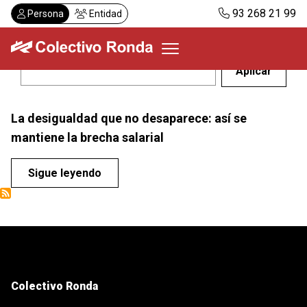
Pasar
93 268 21 99
Persona
Entidad
al
contenido
principal
Colectivo Ronda
La desigualdad que no desaparece: así se
Servicios
mantiene la brecha salarial
Actualidad
Despachos
Sigue leyendo
Solicitar visita
Abonos
ES
CA
Colectivo Ronda