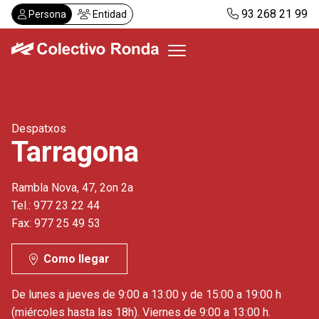
Pasar
93 268 21 99
Persona
Entidad
al
contenido
principal
Colectivo Ronda
Despatxos
Servicios
Tarragona
Actualidad
Despachos
Rambla Nova, 47, 2on 2a
Solicitar visita
Tel.: 977 23 22 44
Abonos
Fax: 977 25 49 53
Como llegar
ES
CA
De lunes a jueves de 9:00 a 13:00 y de 15:00 a 19:00 h
(miércoles hasta las 18h). Viernes de 9:00 a 13:00 h.