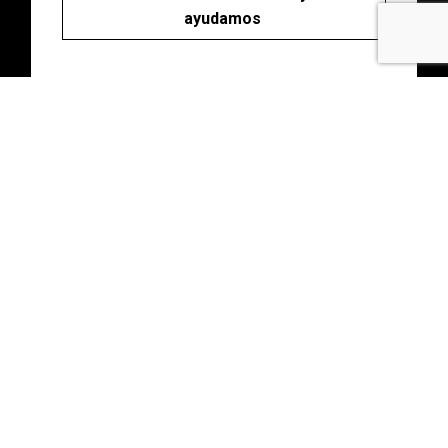
ayudamos
Abonos
Disfruta de descuentos y ventajas en tu
asesoramiento con una cuota única.
Consultas gratuitas durante todo el año. Para
ti o para ti y quien quieras.
Haz clic y descubrelos.