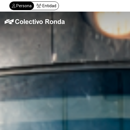
Pasar
Persona
Entidad
al
contenido
principal
Colectivo Ronda
Servicios