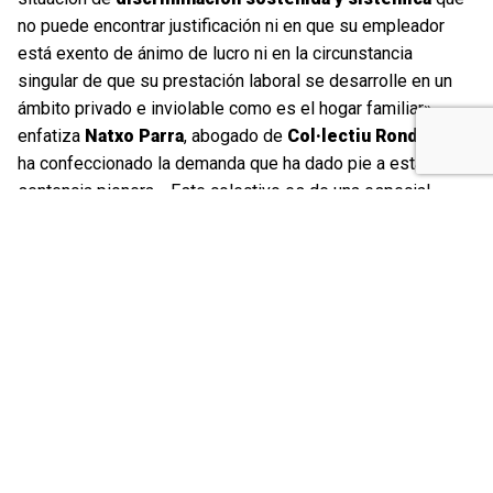
no puede encontrar justificación ni en que su empleador
está exento de ánimo de lucro ni en la circunstancia
singular de que su prestación laboral se desarrolle en un
ámbito privado e inviolable como es el hogar familiar»,
enfatiza
Natxo Parra
, abogado de
Col·lectiu Ronda
que
ha confeccionado la demanda que ha dado pie a esta
sentencia pionera. «Este colectivo es de una especial
vulnerabilidad ante la precariedad porque suele tener
retribuciones bajas, trabajo a tiempo parcial ya menudo sin
contrato, bien sea por la negativa de sus empleadores a
celebrar un contrato de trabajo o por la imposibilidad de
realizarlo porque se trata de mujeres en situación
administrativa irregular por su condición de extranjeras.
Privarlas de los derechos y acción protectora del Estado
que se les reconocen a la mayoría de trabajadores y
trabajadoras adscritos al Régimen General de la Seguridad
Social no hace más que
acentuar esta vulnerabilidad y