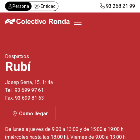
Pasar
93 268 21 99
Persona
Entidad
al
contenido
principal
Colectivo Ronda
Despatxos
Servicios
Rubí
Actualidad
Despachos
Josep Serra, 15, 1r 4a
Solicitar visita
Tel.: 93 699 97 61
Abonos
Fax: 93 699 81 63
Como llegar
ES
CA
De lunes a jueves de 9:00 a 13:00 y de 15:00 a 19:00 h
(miércoles hasta las 18:00 h). Viernes de 9:00 a 13:00 h.