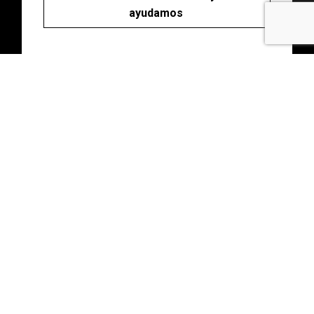
ayudamos
Abonos
Disfruta de descuentos y ventajas en tu
asesoramiento con una cuota única.
Consultas gratuitas durante todo el año. Para
ti o para ti y quien quieras.
Haz clic y descubrelos.