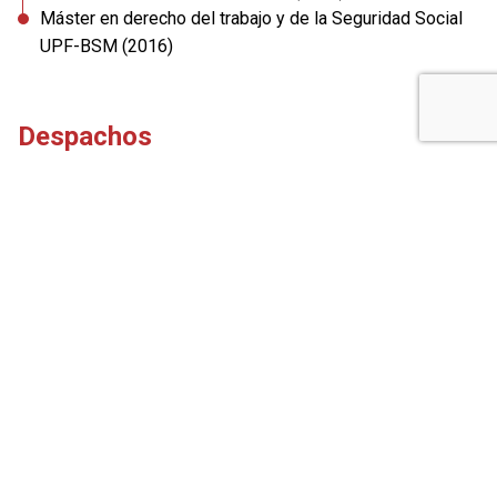
Máster en derecho del trabajo y de la Seguridad Social
UPF-BSM (2016)
Despachos
Barcelona
Trafalgar, 50-52, bxs.
Tel.: 93 268 21 99
Como llegar
De lunes a jueves de 9:00 a 14:00 hy de 15:00 a 19:30
h.
Viernes de 9:00 a 14:00 h.