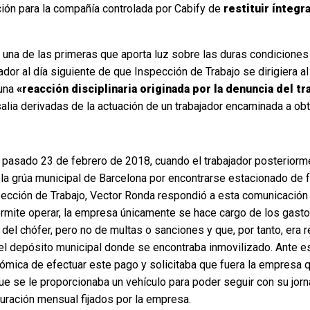
ción para la compañía controlada por Cabify de
restituir ínteg
​​una de las primeras que aporta luz sobre las duras condiciones 
jador al día siguiente de que Inspección de Trabajo se dirigiera 
 una
«reacción disciplinaria originada por la denuncia del tr
lia derivadas de la actuación de un trabajador encaminada a obt
 pasado 23 de febrero de 2018, cuando el trabajador posterior
or la grúa municipal de Barcelona por encontrarse estacionado de 
spección de Trabajo, Vector Ronda respondió a esta comunicación 
e permite operar, la empresa únicamente se hace cargo de los gas
del chófer, pero no de multas o sanciones y que, por tanto, era r
el depósito municipal donde se encontraba inmovilizado. Ante es
ica de efectuar este pago y solicitaba que fuera la empresa quie
 se le proporcionaba un vehículo para poder seguir con su jorna
turación mensual fijados por la empresa.