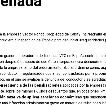
denada
 la empresa Vector Ronda -propiedad de Cabify- ha readmitir en
diera a Inspección de Trabajo para denunciar irregularidades p
os grandes operadores de licencias VTC en España controlado por
n despidió después de que éste interpusiera una denuncia ante 
e la empresa tanto del ordenamiento laboral ordinario como, esp
 conductor. Irregularidades que al ser contrastadas por la propia
dor, en el que se avalaba la denuncia del conductor y se acredi
onsecuencia de las penalizaciones
aplicadas por la empresa 
oste sobre los mismos». Unos descuentos que, en ocasiones, «min
ción taxativa de aplicar sanciones económicas
que supongan u
una infracción administrativa grave en materia de relaciones labo