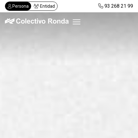
Pasar
93 268 21 99
Persona
Entidad
al
contenido
principal
Colectivo Ronda
Servicios
Actualidad
Despachos
Solicitar visita
Abonos
ES
CA