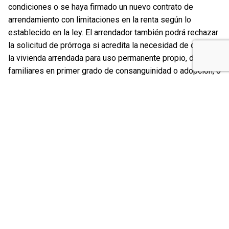
condiciones o se haya firmado un nuevo contrato de
arrendamiento con limitaciones en la renta según lo
establecido en la ley. El arrendador también podrá rechazar
la solicitud de prórroga si acredita la necesidad de ocupar
la vivienda arrendada para uso permanente propio, de sus
familiares en primer grado de consanguinidad o adopción, o
para su cónyuge en casos de separación, divorcio o nulidad
matrimonial.
Medios de pago
Se establece que el pago del alquiler debe realizarse
preferentemente a través de medios electrónicos. Sin
embargo,
se permite el pago en efectivo
de
la
vivienda arrendada de manera excepcional
, si alguna
de las partes no dispone de cuenta bancaria o acceso a
medios electrónicos de pago.
Limitación al incremento de la renta