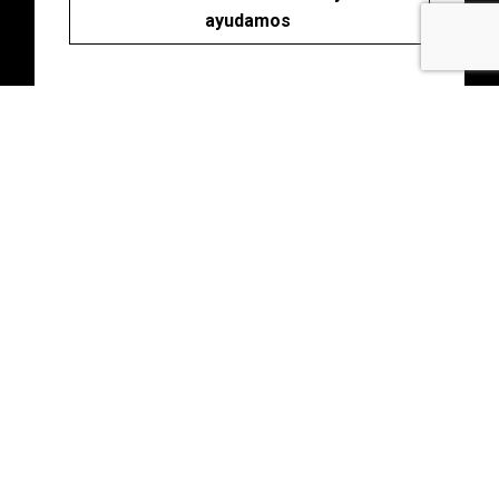
ayudamos
Abonos
Disfruta de descuentos y ventajas en tu
asesoramiento con una cuota única.
Consultas gratuitas durante todo el año. Para
ti o para ti y quien quieras.
Haz clic y descubrelos.