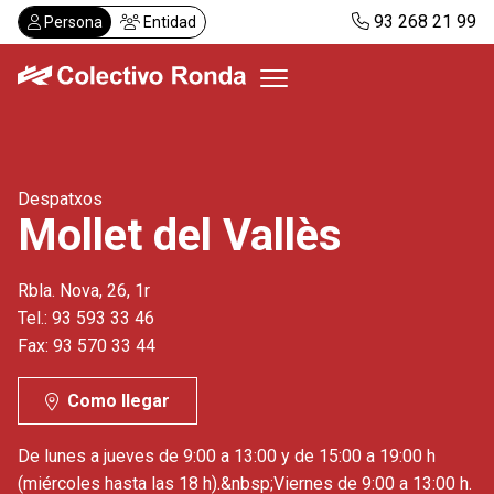
Pasar
93 268 21 99
Persona
Entidad
al
contenido
principal
Colectivo Ronda
Despatxos
Servicios
Mollet del Vallès
Actualidad
Despachos
Rbla. Nova, 26, 1r
Solicitar visita
Tel.: 93 593 33 46
Abonos
Fax: 93 570 33 44
Como llegar
ES
CA
De lunes a jueves de 9:00 a 13:00 y de 15:00 a 19:00 h
(miércoles hasta las 18 h).&nbsp;Viernes de 9:00 a 13:00 h.