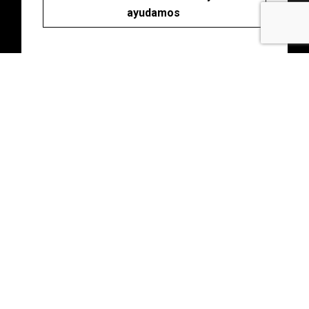
ayudamos
Abonos
Disfruta de descuentos y ventajas en tu
asesoramiento con una cuota única.
Consultas gratuitas durante todo el año. Para
ti o para ti y quien quieras.
Haz clic y descubrelos.