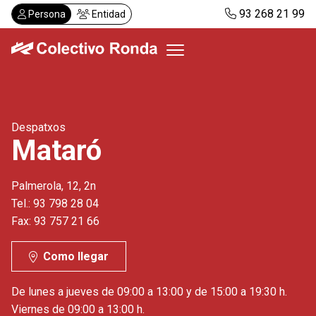
Pasar
93 268 21 99
Persona
Entidad
al
contenido
principal
Colectivo Ronda
Despatxos
Servicios
Mataró
Actualidad
Despachos
Palmerola, 12, 2n
Solicitar visita
Tel.: 93 798 28 04
Abonos
Fax: 93 757 21 66
Como llegar
ES
CA
De lunes a jueves de 09:00 a 13:00 y de 15:00 a 19:30 h.
Viernes de 09:00 a 13:00 h.