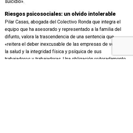
suicidio».
Riesgos psicosociales: un olvido intolerable
Pilar Casas, abogada del Colectivo Ronda que integra el
equipo que ha asesorado y representado a la familia del
difunto, valora la trascendencia de una sentencia que
«reitera el deber inexcusable de las empresas de velar por
la salud y la integridad física y psíquica de sus
trabajadores y trabajadoras. Una obligación reiteradamente
incumplida, tal y como lo acreditan los alarmantes datos de
siniestralidad laboral, pero que se acentúa especialmente
en lo referente a los riesgos psicosociales que,
lamentablemente, continúan siendo una asignatura
pendiente en materia preventiva». La abogada recuerda
que, a pesar de que cada vez son más frecuentes y tienen
mayor incidencia sobre la salud de los trabajadores y
trabajadoras los casos de estrés laboral, ansiedad o
depresión, «en muchísimas empresas, las políticas de