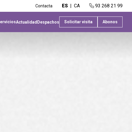
ES
CA
93 268 21 99
Contacta
ervicios
Solicitar visita
Abonos
Actualidad
Despachos