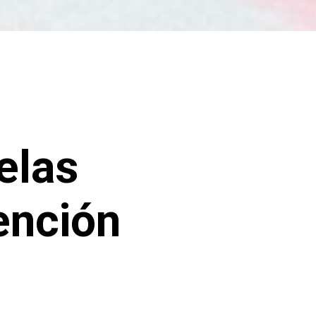
elas
ención