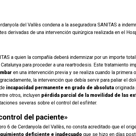
rdanyola del Vallès condena a la aseguradora SANITAS a indemn
es derivadas de una intervención quirúrgica realizada en el Hosp
NITAS a quien la compañía deberá indemnizar por un importe total
e Catalunya para proceder a una reartrodesis. Este tratamiento im
lumbar
en una intervención previa y se realiza cuando la primera
raciadamente, la intervención que debía servir para paliar el d
 de
incapacidad permanente en grado de absoluta
originada 
ntre otros, incluyen
pérdida parcial de la movilidad de las e
aciones severas sobre el control del esfínter.
 control del paciente»
ero 6 de Cerdanyola del Vallès, no consta acreditado que el orig
guimiento deficiente e inadecuado
que se hizo en días post