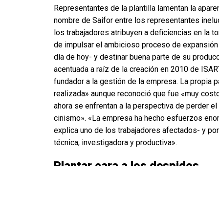
Representantes de la plantilla lamentan la apare
nombre de Saifor entre los representantes inelud
los trabajadores atribuyen a deficiencias en la 
de impulsar el ambicioso proceso de expansión in
día de hoy- y destinar buena parte de su producc
acentuada a raíz de la creación en 2010 de ISART
fundador a la gestión de la empresa. La propia 
realizada» aunque reconoció que fue «muy costo
ahora se enfrentan a la perspectiva de perder el 
cinismo». «La empresa ha hecho esfuerzos enor
explica uno de los trabajadores afectados- y po
técnica, investigadora y productiva».
Plantar cara a los despidos
Ante la eventualidad de que la totalidad de la pl
acreedores instado por la propia empresa, una p
de los abogados que integran el equipo de Colec
derechos y las legítimas expectativas de la plan