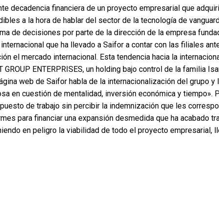
nte decadencia financiera de un proyecto empresarial que adquiri
ibles a la hora de hablar del sector de la tecnología de vanguar
toma de decisiones por parte de la dirección de la empresa fundad
ternacional que ha llevado a Saifor a contar con las filiales an
ión el mercado internacional. Esta tendencia hacia la internacio
 GROUP ENTERPRISES, un holding bajo control de la familia Isart 
página web de Saifor habla de la internacionalización del grupo 
sa en cuestión de mentalidad, inversión económica y tiempo». P
puesto de trabajo sin percibir la indemnización que les correspond
mes para financiar una expansión desmedida que ha acabado tra
niendo en peligro la viabilidad de todo el proyecto empresarial,
antilla pierda su trabajo y deje de percibir la indemnización que
arte importante de la plantilla se ha puesto en contacto con Col
tivo Ronda, considera que hay que velar para que el proceso se
tilla. «No permitiremos -afirma Pérez- que se use el trámite del