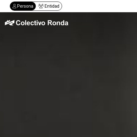
Pasar
Persona
Entidad
al
contenido
principal
Colectivo Ronda
Servicios