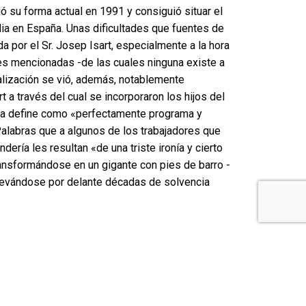
ó su forma actual en 1991 y consiguió situar el
dia en España. Unas dificultades que fuentes de
a por el Sr. Josep Isart, especialmente a la hora
tes mencionadas -de las cuales ninguna existe a
nalización se vió, además, notablemente
a través del cual se incorporaron los hijos del
y la define como «perfectamente programa y
alabras que a algunos de los trabajadores que
ería les resultan «de una triste ironía y cierto
nsformándose en un gigante con pies de barro -
 llevándose por delante décadas de solvencia
 les correspondería en el marco del concurso de
ectivo Ronda. En este sentido, Josep Pérez, uno
 desarrolle con el máximo respeto hacia los
 concurso de acreedores con el fin de