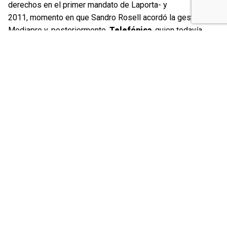
derechos en el primer mandato de Laporta- y
2011, momento en que Sandro Rosell acordó la gestión con
Mediapro y, posteriormente,
Telefónica
, quien todavía
opera el canal. Cuando toda esa gente que a diario ha
trabajado por el FC Barcelona se sienta en la mesa de
negociación para hablar del futuro no se encuentra con el
club, su verdadero empleador, sino que se les trata como
trabajadores completamente ajenos a la entidad y eso
resulta profundamente injusto e incomprensible.
El FC
Barcelona no puede rehuir su responsabilidad
ni
desentenderse de la suerte de las personas que con su
trabajo han contribuido y siguen contribuyendo todavía hoy,
a pocos días del cierre, a expandir la imagen mundial y la
identidad de un gran club que debe poder seguir
presumiendo de valores».
Continuidad de la actividad