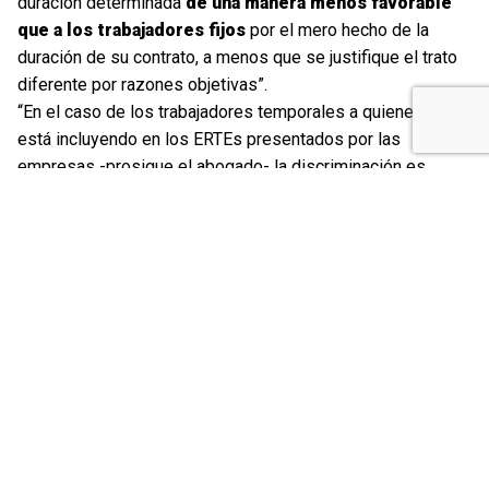
duración determinada
de una manera menos favorable
que a los trabajadores fijos
por el mero hecho de la
duración de su contrato, a menos que se justifique el trato
diferente por razones objetivas”.
“En el caso de los trabajadores temporales a quienes no se
está incluyendo en los ERTEs presentados por las
empresas -prosigue el abogado- la discriminación es
evidente. En primer lugar se está vulnerando el derecho a la
estabilidad y la conservación del empleo, pues se extingue
su contrato por unas razones que no estaban consignadas
como causa de resolución del contrato. Pero además, se
está dispensando un trato discriminatorio porque
se
penaliza su situación de
temporalidad
aplicando
medidas más severas (como es la extinción de su contrato
de trabajo, y no la suspensión) y asimismo se priva a estos
trabajadores de la posibilidad de
beneficiarse de las
medidas excepcionales
destinadas a paliar los efectos
de la suspensión temporal de contratos sobre los