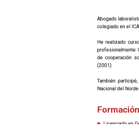
Abogado laboralist
colegiado en el ICA
He realizado curs
profesionalmente: 
de cooperación s
(2001).
También participé
Nacional del Nordes
Formació
Licenciado en D
Posgrado en Der