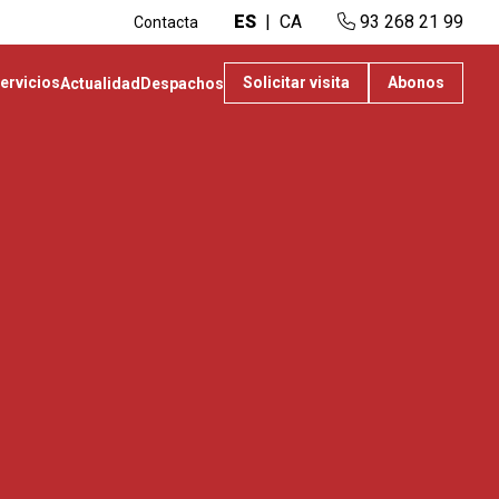
ES
CA
93 268 21 99
Contacta
ervicios
Solicitar visita
Abonos
Actualidad
Despachos