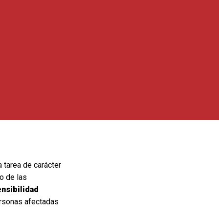
tarea de carácter
po de las
nsibilidad
ersonas afectadas