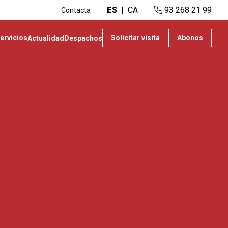
ES
CA
93 268 21 99
Contacta
ervicios
Solicitar visita
Abonos
Actualidad
Despachos