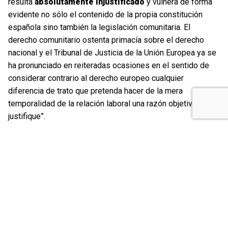
resulta
absolutamente injustificado
y vulnera de forma
evidente no sólo el contenido de la propia constitución
española sino también la legislación comunitaria. El
derecho comunitario ostenta primacía sobre el derecho
nacional y el Tribunal de Justicia de la Unión Europea ya se
ha pronunciado en reiteradas ocasiones en el sentido de
considerar contrario al derecho europeo cualquier
diferencia de trato que pretenda hacer de la mera
temporalidad de la relación laboral una razón objetiva que la
justifique”.
Dos magistrados y el ministerio fiscal aprecian
discriminación
El mismo criterio defendido por el abogado de
Colectivo
Ronda
ha sido también el exhibido por el Ministerio fiscal,
partidario de que se apreciara la discriminación sufrida por
la interina, y por 2 de los 5 magistrados que integran la
Sección segunda de la Sala Contencioso Administrativo,