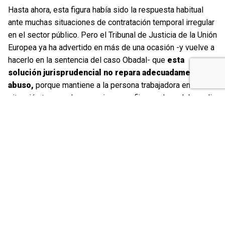
Hasta ahora, esta figura había sido la respuesta habitual
ante muchas situaciones de contratación temporal irregular
en el sector público. Pero el Tribunal de Justicia de la Unión
Europea ya ha advertido en más de una ocasión -y vuelve a
hacerlo en la sentencia del caso Obadal- que
esta
solución jurisprudencial no repara adecuadamente el
abuso,
porque mantiene a la persona trabajadora en una
situación temporal y precaria: no es fija, su plaza debe salir
a concurso y puede perder el puesto de trabajo si otra
persona obtiene el derecho a ocuparla
El Tribunal Supremo asume este criterio y concluye que el
«indefinido no fijo» no es una respuesta adecuada cuando
existe abuso de temporalidad amparado por la Directiva
europea. Ahora bien, esto no significa que la figura
desaparezca completamente. En los casos en que no haya
abuso de temporalidad en sentido estricto, el régimen
anterior puede continuar siendo aplicable.