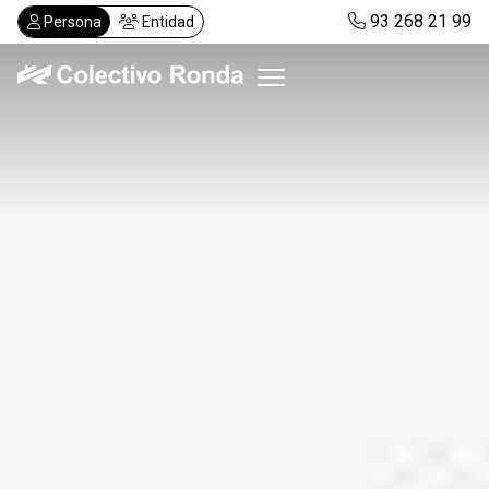
Pasar
93 268 21 99
Persona
Entidad
al
contenido
principal
Colectivo Ronda
Servicios
Actualidad
Despachos
Solicitar visita
Abonos
ES
CA