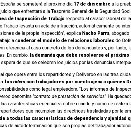
n España se someterá el próximo día
17 de diciembre
a la prue
juicio que enfrentará a la Tesorería General de la Seguridad Socia
ones de Inspección de Trabajo
respecto al carácer laboral de 
 Trabajo levanta un acta de infracción, automáticamente se int
usiones de la propia Inspección”, explica
Nacho Parra
, abogado 
abajo a c
ondenar el modelo de relaciones laborales
de Deli
en referencia al caso concreto de los demandantes y, por tanto,
res. En cambio,
la demanda que debe resolverse el próximo d
la espera de que se celebren los juicios por las denuncias interp
ctual que opera entre los repartidores y Deliveroo en las tres ci
ón:
los
riders
son trabajadores por cuenta ajena a quienes D
ponsabilidades como legal empleadora. “Los informes de Inspecc
liveroo denomina
'contrato de prestación de servicios'
. Ha quedad
s las características esenciales sobre cuándo y cómo se realiza 
epartidores que incumplen las directrices trasladadas por la em
de a todas las características de dependencia y ajenidad qu
ticas de autodeterminación que son propias del trabajador autó