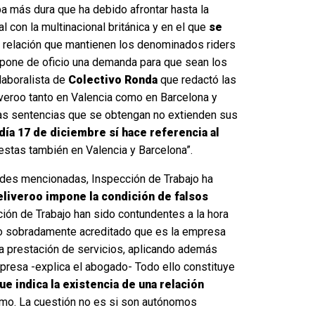
ba más dura que ha debido afrontar hasta la
l con la multinacional británica y en el que
se
la relación que mantienen los denominados riders
erpone de oficio una demanda para que sean los
laboralista de
Colectivo Ronda
que redactó las
veroo tanto en Valencia como en Barcelona y
 las sentencias que se obtengan no extienden sus
ía 17 de diciembre sí hace referencia al
uestas también en Valencia y Barcelona”.
udades mencionadas, Inspección de Trabajo ha
eliveroo impone la condición de falsos
ión de Trabajo han sido contundentes a la hora
o sobradamente acreditado que es la empresa
la prestación de servicios, aplicando además
presa -explica el abogado- Todo ello constituye
e indica la existencia de una relación
nomo. La cuestión no es si son autónomos