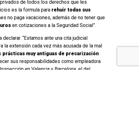
 privados de todos los derechos que les
icios es la formula para
rehuir todas sus
ines no paga vacaciones, además de no tener que
euros
en cotizaciones a la Seguridad Social”.
declarar. “Estamos ante una cita judicial
ra la extensión cada vez más acusada de la mal
as
prácticas muy antiguas de precarización
arecer sus responsabilidades como empleadora.
Inspección en Valencia y Barcelona, el del
: no son autónomos
Después
repart