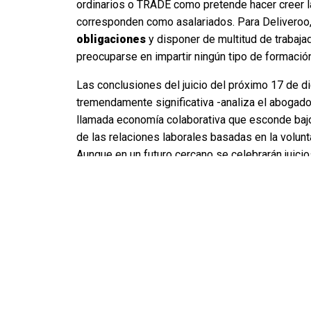
ordinarios o TRADE como pretende hacer creer l
corresponden como asalariados. Para Deliveroo, 
obligaciones
y disponer de multitud de trabaj
preocuparse en impartir ningún tipo de formació
Las conclusiones del juicio del próximo 17 de di
tremendamente significativa -analiza el abogad
llamada economía colaborativa que esconde ba
de las relaciones laborales basadas en la vol
Aunque en un futuro cercano se celebrarán juicio
próximo 17 de diciembre es el primero de este tip
Noticias relaciona
Los repartidores de Glovo denu
Inspección de Trabajo la condi