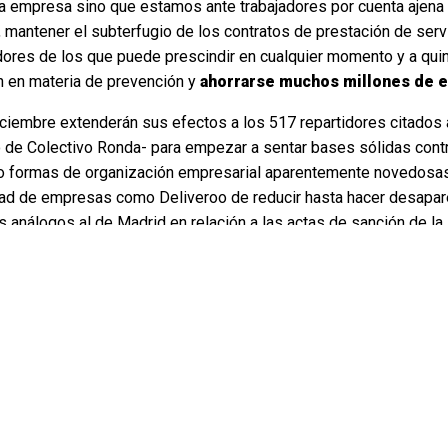
a empresa sino que estamos ante trabajadores por cuenta ajena
mantener el subterfugio de los contratos de prestación de serv
adores de los que puede prescindir en cualquier momento y a qu
n en materia de prevención y
ahorrarse muchos millones de 
ciembre extenderán sus efectos a los 517 repartidores citados a 
o de Colectivo Ronda- para empezar a sentar bases sólidas cont
jo formas de organización empresarial aparentemente novedos
untad de empresas como Deliveroo de reducir hasta hacer desap
s análogos al de Madrid en relación a las actas de sanción de la 
o y, sin duda, adquirirá una especial significación”.
das
ncian ante la
'Riders' Deliveroo
ción de falsos
Sigue leyendo