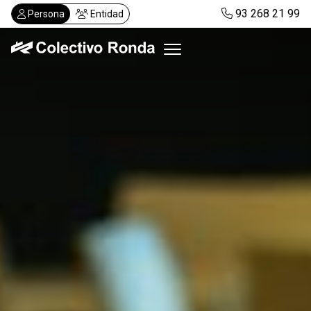
Pasar
93 268 21 99
Persona
Entidad
al
contenido
principal
Colectivo Ronda
Servicios
Actualidad
Despachos
Solicitar visita
Abonos
ES
CA