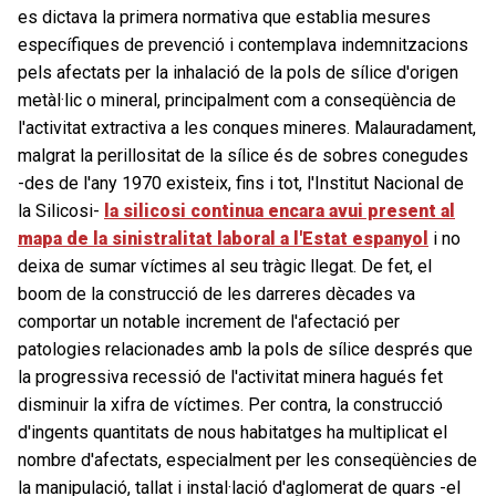
es dictava la primera normativa que establia mesures
específiques de prevenció i contemplava indemnitzacions
pels afectats per la inhalació de la pols de sílice d'origen
metàl·lic o mineral, principalment com a conseqüència de
l'activitat extractiva a les conques mineres. Malauradament,
malgrat la perillositat de la sílice és de sobres conegudes
-des de l'any 1970 existeix, fins i tot, l'Institut Nacional de
la Silicosi-
la silicosi continua encara avui present al
mapa de la sinistralitat laboral a l'Estat espanyol
i no
deixa de sumar víctimes al seu tràgic llegat. De fet, el
boom de la construcció de les darreres dècades va
comportar un notable increment de l'afectació per
patologies relacionades amb la pols de sílice després que
la progressiva recessió de l'activitat minera hagués fet
disminuir la xifra de víctimes. Per contra, la construcció
d'ingents quantitats de nous habitatges ha multiplicat el
nombre d'afectats, especialment per les conseqüències de
la manipulació, tallat i instal·lació d'aglomerat de quars -el