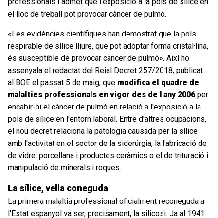
professionals i admet que l'exposició a la pols de sílice en
el lloc de treball pot provocar càncer de pulmó.
«Les evidències científiques han demostrat que la pols
respirable de sílice lliure, que pot adoptar forma cristal·lina,
és susceptible de provocar càncer de pulmó». Així ho
assenyala el redactat del Reial Decret 257/2018, publicat
al BOE el passat 5 de maig, que
modifica el quadre de
malalties professionals en vigor des de l'any 2006
per
encabir-hi el càncer de pulmó en relació a l'exposició a la
pols de sílice en l'entorn laboral. Entre d'altres ocupacions,
el nou decret relaciona la patologia causada per la sílice
amb l'activitat en el sector de la siderúrgia, la fabricació de
de vidre, porcellana i productes ceràmics o el de trituració i
manipulació de minerals i roques.
La sílice, vella coneguda
La primera malaltia professional oficialment reconeguda a
l'Estat espanyol va ser, precisament, la silicosi. Ja al 1941