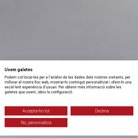
Usem galetes
Podem col·locar-les per a l'anàlisi de les dades dels nostres visitants, per
millorar el nostre lloc web, mostrar-hi contingut personalitzat i oferir-hi una
excel·lent experiència d'usuari. Per obtenir més informació sobre les
galetes que usem, obriu la configuració.
Accepta-ho tot
Declina
No, personalitza