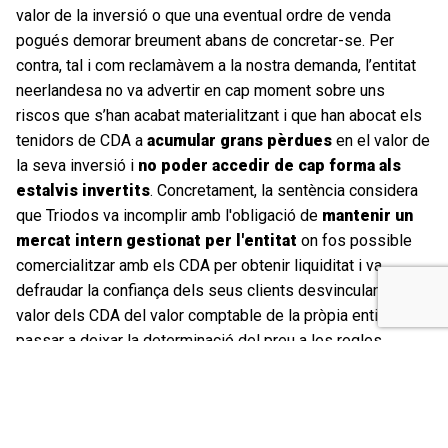
valor de la inversió o que una eventual ordre de venda
pogués demorar breument abans de concretar-se. Per
contra, tal i com reclamàvem a la nostra demanda, l’entitat
neerlandesa no va advertir en cap moment sobre uns
riscos que s’han acabat materialitzant i que han abocat els
tenidors de CDA a
acumular grans pèrdues
en el valor de
la seva inversió i
no poder accedir de cap forma als
estalvis
invertits
. Concretament, la sentència considera
que Triodos va incomplir amb l'obligació de
mantenir un
mercat intern
gestionat per l'entitat
on fos possible
comercialitzar amb els CDA per obtenir liquiditat i va
defraudar la confiança dels seus clients desvinculant el
valor dels CDA del valor comptable de la pròpia entitat per
passar a deixar la determinació del preu a les regles
especulatives del mercat.
«Es tracta de modificacions radicals en la naturalesa i el
funcionament d’un producte subscrit pels clients de