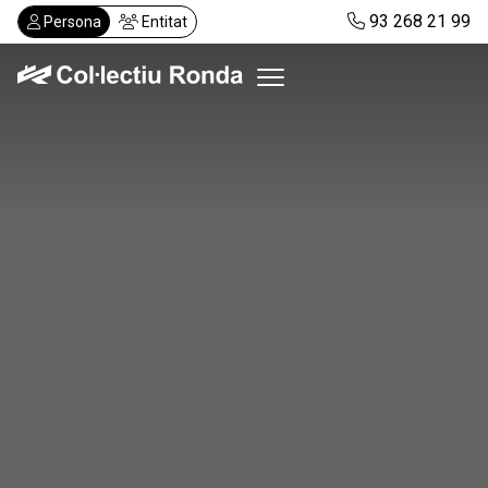
Vés
93 268 21 99
Persona
Entitat
al
contingut
Col·lectiu Ronda
Serveis
Actualitat
Despatxos
Demanar visita
Abonaments
CA
ES