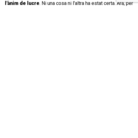
l'ànim de lucre
. Ni una cosa ni l'altra ha estat certa. Ara, per
sort, els tribunals comencen a atendre les peticions per
recuperar el valor de la inversió, obrint la porta a que siguin
molts més els afectats i afectades que, finalment, puguin
accedir als seus estalvis.
Notícies relacionades
Primera sentència que condemna Triodos per la
comercialització de CDA
Segueix llegint