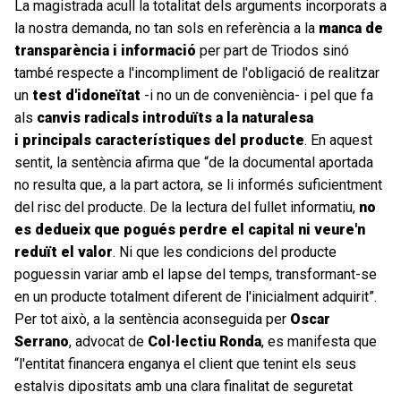
La magistrada acull la totalitat dels arguments incorporats a
la nostra demanda, no tan sols en referència a la
manca de
transparència i informació
per part de Triodos sinó
també respecte a l'incompliment de l'obligació de realitzar
un
test d'idoneïtat
-i no un de conveniència- i pel que fa
als
canvis radicals introduïts a la naturalesa
i
principals
característiques del producte
. En aquest
sentit, la sentència afirma que “de la documental aportada
no resulta que, a la part actora, se li informés suficientment
del risc del producte. De la lectura del fullet informatiu,
no
es dedueix que pogués perdre el capital ni veure'n
reduït el valor
. Ni que les condicions del producte
poguessin variar amb el lapse del temps, transformant-se
en un producte totalment diferent de l'inicialment adquirit”.
Per tot això, a la sentència aconseguida per
Oscar
Serrano
, advocat de
Col·lectiu Ronda
, es manifesta que
“l'entitat financera enganya el client que tenint els seus
estalvis dipositats amb una clara finalitat de seguretat