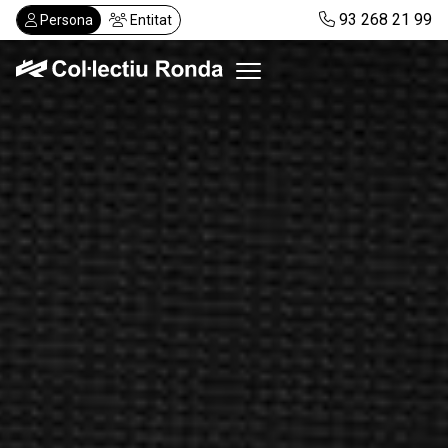
Vés
93 268 21 99
Persona
Entitat
al
contingut
Col·lectiu Ronda
Serveis
Actualitat
Despatxos
Demanar visita
Abonaments
CA
ES