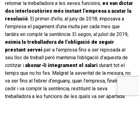
retornar la treballadora a les seves funcions,
es van dictar
dos interlocutòries més instant l’empresa a acatar la
resolució
. El primer d’ells, al juny de 2018, imposava a
l’empresa el pagament d’una multa per cada mes que
tardés en complir la sentència. El segon, al juliol de 2019,
eximia la treballadora de l’obligació de seguir
prestant servei
per a l’empresa fins a ser reposada al
seu lloc de treball però mantenia l’obligació d’aquesta de
cotitzar i
abonar-li íntegrament el salari
durant tot el
temps que no ho fes. Malgrat la severitat de la mesura, no
va ser fins al febrer d’enguany, quan l’empresa, finalment, va
cedir i va complir la sentència, restituint la seva
treballadora a les funcions de les quals va ser apartada
sense cap tipus de justificació.
Una sentència
amb valor
exemplar
Oriol Pintos
, advocat de
Col·lectiu Ronda
que ha exercit
la defensa de la treballadora valora «el caràcter