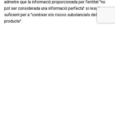
admetre que la informació proporcionada per l'entitat "no
pot ser considerada una informació perfecta" si resultava
suficient per a "conèixer els riscos substancials del
producte".
El Tribunal Suprem rectifica el criteri de
l'Audiència Provincial de Barcelona
A diferència de l'Audiència Provincial de Barcelona, ​​el
Tribunal Suprem no considera que Catalunya Banc actués
amb
diligència
ni se sotmetés a el deure d'obrar "amb
bona fe" a l'hora d’informar els associats de ASUFIN sobre
el veritable risc que assumien
amb la contractació de la
seva hipoteca en francs suïssos. "Que fos el client qui
acudís a el banc a interessar-se pel producte ofert no
eximeix a aquest de l'obligació de subministrar, amb la
suficient antelació, la
informació adequada sobre la
naturalesa i riscos del producte
, ni exclou la
insuficiència i inadequació de la informació obtinguda",