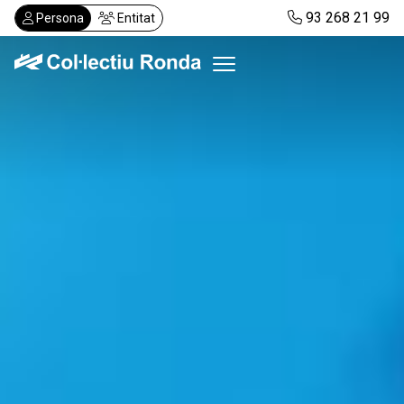
Vés
93 268 21 99
Persona
Entitat
al
contingut
Col·lectiu Ronda
Serveis
Actualitat
Despatxos
Demanar visita
Abonaments
CA
ES