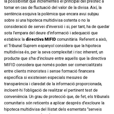
la possibilitat que incrementés el principal del préstec a
tornar en cas de fluctuació del valor de la divisa. Així, la
sentència esquiva la polèmica que encara avui subjau
sobre si una hipoteca multidivisa ostenta o no la
consideració de servei d'inversió i si, per tant, ha de quedar
sota l'empara del deure d'informació i adequació que
estableix la
directiva MIFID
comunitària. Referent a això,
el Tribunal Suprem espanyol considera que la hipoteca
multidivisa és, per la seva complexitat i risc inherent, un
producte que s'ha d'incloure entre aquells que la directiva
MIFID considera que només poden ser comercialitzats
entre clients minoristes i sense formació financera
específica si existeixen especials mesures de
transparència i claredat de la informació proporcionada,
incloent-hi l'obligació de realitzar el pertinent test de
conveniència. Un grau de protecció que, de fet, els tribunals
comunitaris són reticents a aplicar després d'excloure la
hipoteca multidivisa del llistat dels esmentats "serveis