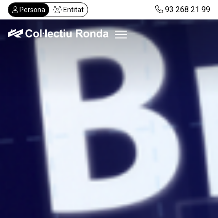
Vés
93 268 21 99
Persona
Entitat
al
contingut
Col·lectiu Ronda
Serveis
Actualitat
Despatxos
Demanar visita
Abonaments
CA
ES