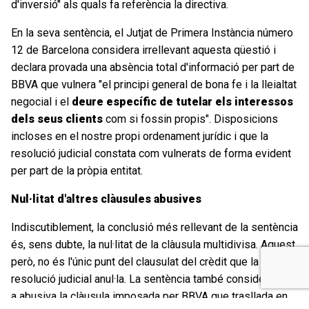
d'inversió" als quals fa referència la directiva.
En la seva sentència, el Jutjat de Primera Instància número
12 de Barcelona considera irrellevant aquesta qüestió i
declara provada una absència total d'informació per part de
BBVA que vulnera "el principi general de bona fe i la lleialtat
negocial i el
deure específic de tutelar els interessos
dels seus clients
com si fossin propis". Disposicions
incloses en el nostre propi ordenament jurídic i que la
resolució judicial constata com vulnerats de forma evident
per part de la pròpia entitat.
Nul·litat d'altres clàusules abusives
Indiscutiblement, la conclusió més rellevant de la sentència
és, sens dubte, la nul·litat de la clàusula multidivisa. Aquest,
però, no és l'únic punt del clausulat del crèdit que la
resolució judicial anul·la. La sentència també considera com
a abusiva la clàusula imposada per BBVA que trasllada en