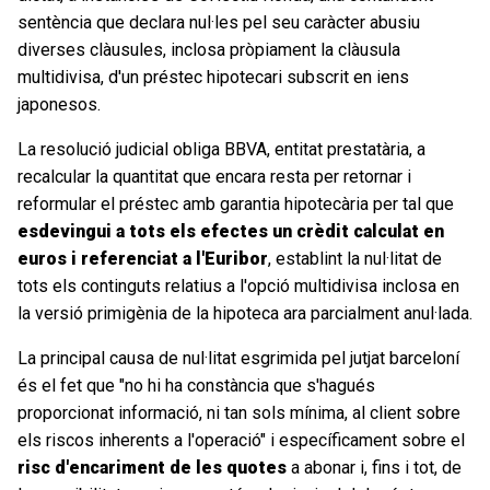
sentència que declara nul·les pel seu caràcter abusiu
diverses clàusules, inclosa pròpiament la clàusula
multidivisa, d'un préstec hipotecari subscrit en iens
japonesos.
La resolució judicial obliga BBVA, entitat prestatària, a
recalcular la quantitat que encara resta per retornar i
reformular el préstec amb garantia hipotecària per tal que
esdevingui a tots els efectes un crèdit calculat en
euros i referenciat a l'Euribor
, establint la nul·litat de
tots els continguts relatius a l'opció multidivisa inclosa en
la versió primigènia de la hipoteca ara parcialment anul·lada.
La principal causa de nul·litat esgrimida pel jutjat barceloní
és el fet que "no hi ha constància que s'hagués
proporcionat informació, ni tan sols mínima, al client sobre
els riscos inherents a l'operació" i específicament sobre el
risc d'encariment de les quotes
a abonar i, fins i tot, de