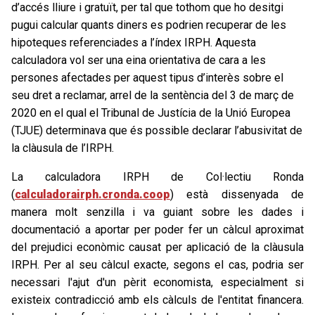
d’accés lliure i gratuït, per tal que tothom que ho desitgi
pugui calcular quants diners es podrien recuperar de les
hipoteques referenciades a l’índex IRPH. Aquesta
calculadora vol ser una eina orientativa de cara a les
persones afectades per aquest tipus d’interès sobre el
seu dret a reclamar, arrel de la sentència del 3 de març de
2020 en el qual el Tribunal de Justícia de la Unió Europea
(TJUE) determinava que és possible declarar l’abusivitat de
la clàusula de l’IRPH.
La calculadora IRPH de Col·lectiu Ronda
(
calculadorairph.cronda.coop
) està dissenyada de
manera molt senzilla i va guiant sobre les dades i
documentació a aportar per poder fer un càlcul aproximat
del prejudici econòmic causat per aplicació de la clàusula
IRPH. Per al seu càlcul exacte, segons el cas, podria ser
necessari l'ajut d'un pèrit economista, especialment si
existeix contradicció amb els càlculs de l'entitat financera.