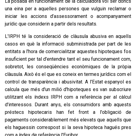
La posada en funcionament de la calculadora vol ser doncs
una eina per a aquelles persones que vulguin reclamar o
iniciar les accions d’assessorament o acompanyament
jurídic que considerin a partir dels resultats.
L'IRPH té la consideració de clàusula abusiva en aquells
casos en què la informació subministrada per part de les
entitats a l'hora de comercialitzar aquestes hipoteques fos
insuficient per tal d'entendre tant el seu funcionament com,
sobretot, les conseqüències econòmiques de la pròpia
clàusula. Això és el que es coneix en termes jurídics com el
control de transparència i abusivitat. A l’Estat espanyol es
calcula que més d'un milió d'hipoteques es van subscriure
utilitzant els índexs IRPH com a referència per al càlcul
d'interessos. Durant anys, els consumidors amb aquests
préstecs hipotecaris han fet front a l'obligació de
pagaments considerablement més elevats que aquells que
els haguessin correspost si la seva hipoteca hagués pres
com a índex de referència l'Euribor.