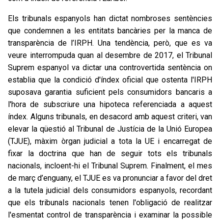
Els tribunals espanyols han dictat nombroses sentències
que condemnen a les entitats bancàries per la manca de
transparència de l’IRPH. Una tendència, però, que es va
veure interrompuda quan al desembre de 2017, el Tribunal
Suprem espanyol va dictar una controvertida sentència on
establia que la condició d'índex oficial que ostenta l'IRPH
suposava garantia suficient pels consumidors bancaris a
l'hora de subscriure una hipoteca referenciada a aquest
índex. Alguns tribunals, en desacord amb aquest criteri, van
elevar la qüestió al Tribunal de Justícia de la Unió Europea
(TJUE), màxim òrgan judicial a tota la UE i encarregat de
fixar la doctrina que han de seguir tots els tribunals
nacionals, incloent-hi el Tribunal Suprem. Finalment, el mes
de març d’enguany, el TJUE es va pronunciar a favor del dret
a la tutela judicial dels consumidors espanyols, recordant
que els tribunals nacionals tenen l'obligació de realitzar
l'esmentat control de transparència i examinar la possible