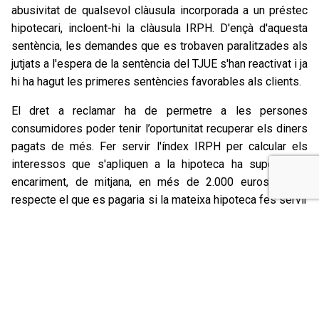
abusivitat de qualsevol clàusula incorporada a un préstec
hipotecari, incloent-hi la clàusula IRPH. D'ençà d'aquesta
sentència, les demandes que es trobaven paralitzades als
jutjats a l'espera de la sentència del TJUE s'han reactivat i ja
hi ha hagut les primeres sentències favorables als clients.
El dret a reclamar ha de permetre a les persones
consumidores poder tenir l’oportunitat recuperar els diners
pagats de més. Fer servir l'índex IRPH per calcular els
interessos que s'apliquen a la hipoteca ha suposat un
encariment, de mitjana, en més de 2.000 euros anuals
respecte el que es pagaria si la mateixa hipoteca fes servir
l'Euribor per calcular l'interès variable. Aquest sobrecost no
ha tingut cap contraprestació ni ha reportat benefici de cap
tipus als clients de les entitats financeres. L'índex IRPH
només ha servit per protegir els interessos dels bancs en
un escenari de continuats descensos del més habitual
Euribor, situat en nivells històricament baixos des de l'inici