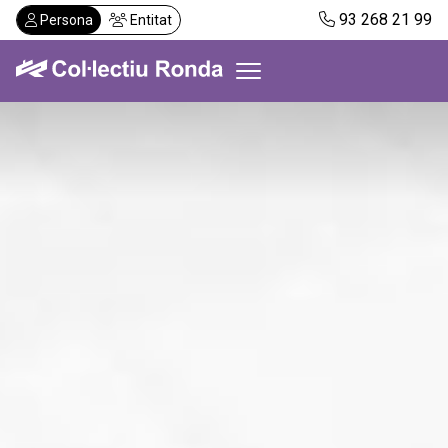
Vés
93 268 21 99
Persona
Entitat
al
contingut
Col·lectiu Ronda
Serveis
Actualitat
Despatxos
Demanar visita
Abonaments
CA
ES