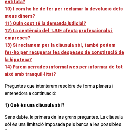
entitats?
10) I com ho he de fer per reclamar la devolució dels
meus diners?
11) Quin cost té la demanda judicial?
12) La sentència del TJUE afecta professionals i
empreses?
13) Si reclamem per la clàusula sòl, també podem
fer-ho per recuperar les despeses de constitució de
la hipoteca?
14) Farem xerrades informatives per informar de tot
això amb tranquil·litat?
Preguntes que intentarem resoldre de forma planera i
entenedora a continuació:
1) Què és una clàusula sòl?
Sens dubte, la primera de les grans preguntes. La clàusula
sòl és una limitació imposada pels bancs a les possibles