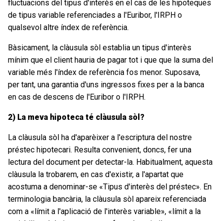
fluctuacions del tipus d'interès en el cas de les hipoteques
de tipus variable referenciades a l'Euribor, l'IRPH o
qualsevol altre índex de referència.
Bàsicament, la clàusula sòl establia un tipus d'interès
mínim que el client hauria de pagar tot i que que la suma del
variable més l'índex de referència fos menor. Suposava,
per tant, una garantia d'uns ingressos fixes per a la banca
en cas de descens de l'Euribor o l'IRPH.
2) La meva hipoteca té clàusula sòl?
La clàusula sòl ha d'aparèixer a l'escriptura del nostre
préstec hipotecari. Resulta convenient, doncs, fer una
lectura del document per detectar-la. Habitualment, aquesta
clàusula la trobarem, en cas d'existir, a l'apartat que
acostuma a denominar-se «Tipus d'interès del préstec». En
terminologia bancària, la clàusula sòl apareix referenciada
com a «límit a l'aplicació de l'interès variable», «límit a la