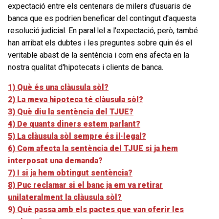
expectació entre els centenars de milers d'usuaris de
banca que es podrien beneficar del contingut d'aquesta
resolució judicial. En paral·lel a l'expectació, però, també
han arribat els dubtes i les preguntes sobre quin és el
veritable abast de la sentència i com ens afecta en la
nostra qualitat d'hipotecats i clients de banca.
1) Què és una clàusula sòl?
2) La meva hipoteca té clàusula sòl?
3) Què diu la sentència del TJUE?
4) De quants diners estem parlant?
5) La clàusula sòl sempre és il·legal?
6) Com afecta la sentència del TJUE si ja hem
interposat una demanda?
7) I si ja hem obtingut sentència?
8) Puc reclamar si el banc ja em va retirar
unilateralment la clàusula sòl?
9) Què passa amb els pactes que van oferir les