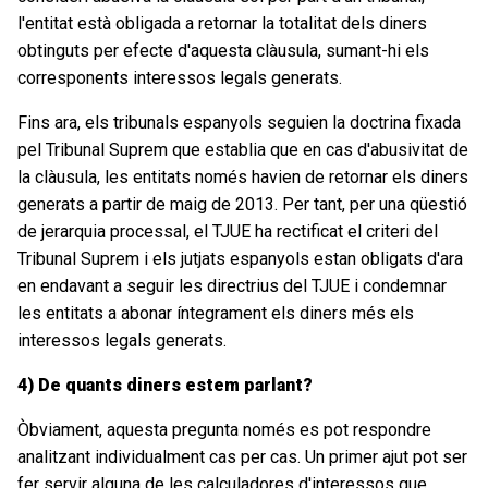
l'entitat està obligada a retornar la totalitat dels diners
obtinguts per efecte d'aquesta clàusula, sumant-hi els
corresponents interessos legals generats.
Fins ara, els tribunals espanyols seguien la doctrina fixada
pel Tribunal Suprem que establia que en cas d'abusivitat de
la clàusula, les entitats només havien de retornar els diners
generats a partir de maig de 2013. Per tant, per una qüestió
de jerarquia processal, el TJUE ha rectificat el criteri del
Tribunal Suprem i els jutjats espanyols estan obligats d'ara
en endavant a seguir les directrius del TJUE i condemnar
les entitats a abonar íntegrament els diners més els
interessos legals generats.
4) De quants diners estem parlant?
Òbviament, aquesta pregunta només es pot respondre
analitzant individualment cas per cas. Un primer ajut pot ser
fer servir alguna de les calculadores d'interessos que