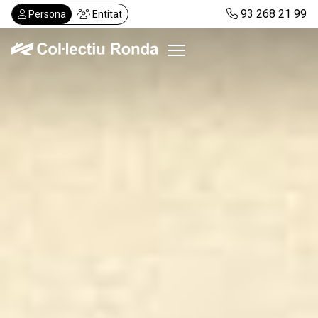
Vés
93 268 21 99
Persona
Entitat
al
contingut
Col·lectiu Ronda
Serveis
Actualitat
Despatxos
Demanar visita
Abonaments
CA
ES