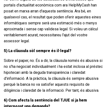
portals d'actualitat econòmica com ara HelpMyCash han
posat en marxa arran d'aquesta sentència. Ara bé, en
qualsevol cas, el resultat que poden oferir aquestes eines
informàtiques sempre serà una estimació més o menys
aproximada i sense cap validesa legal. Si voleu un càlcul
veritablement acurat, necessitareu l'ajut del vostre
assessor legal.
5) La clàusula sòl sempre és il·legal?
Sobre el paper, no. És a dir, la clàusula només és abusiva si
no s'ha negociat individualment i ha estat inclosa al préstec
hipotecari amb la deguda transparència i claredat
d'informació. A la pràctica, la clàusula és sempre abusiva
perquè la banca no va satisfer aquests requisits de
diligència i claredat de la informació. Per tant, és abusiva.
6) Com afecta la sentència del TJUE si ja hem
interposat una demanda?