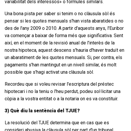
variabilitat dels interessos» o formules similars.
Una bona pista per saber si tenim o no clàusula sòl és
pensar si les quotes mensuals s'han vista abaratides o no
des de l'any 2009 o 2010. A partir d'aquests anys, l'Euribor
va començar a baixar de forma més que significativa. Sent
així, en el moment de la revisió anual de l'interès de la
nostra hipoteca, aquest descens s'hauria d'haver traduït en
un abaratiment de les quotes mensuals. Si, per contra, els
pagaments s'han mantingut en un nivell similar, és molt
possible que s'hagi activat una clàusula sòl.
Recordeu que si voleu revisar l'escriptura del préstec
hipotecari i no la teniu o l'heu perdut, podeu sol·licitar una
còpia a la vostra entitat o a la notaria on es va constituir.
3) Què diu la sentència del TJUE?
La resolució del TJUE determina que en cas que es
consideri abusiva la clàusula sòl per part d'un tribunal,