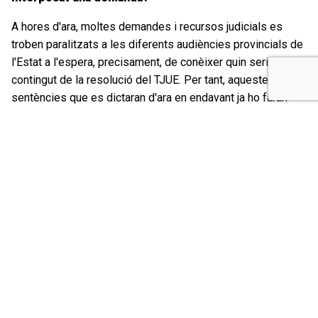
A hores d'ara, moltes demandes i recursos judicials es
troben paralitzats a les diferents audiències provincials de
l'Estat a l'espera, precisament, de conèixer quin seria el
contingut de la resolució del TJUE. Per tant, aquestes
sentències que es dictaran d'ara en endavant ja ho faran
seguint el criteri del TJUE. Ara bé, cal tenir present que si la
demanda interposada només incloïa la petició de nul·litat
de la clàusula i la devolució dels imports generats a partir
de 2013, és probable que la sentència només reconegui el
dret a percebre la devolució corresponent a aquest
període.
Les demandes interposades per Col·lectiu Ronda en
representació dels nostres clients sol·licitaven la devolució
íntegra dels diners, sense limitació temporal i es podran
beneficiar en tota la seva extensió dels efectes de la
sentència del TJUE.