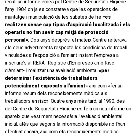
recull un informe emès pel Centre de Seguretat i Higiene
l'any 1984 on ja es constatava que les operacions de
muntatge i manipulació de les sabates de fre
«es
realitzen sense cap tipus d'aspiració localitzada i els
operaris no fan sevir cap mitjà de protecció
personal»
. Dos anys després, el mateix Centre reiterava
els seus advertiments respecte les condicions de treball
vinculades a l'exposició a l'amiant instant l'empresa a
inscriure's al RERA -Registre d'Empreses amb Risc
d'Amiant- i realitzar una avaluació ambiental
«per
determinar l'existència de treballadors
potencialment exposats a l'amiant»
així com «fer un
informe resum dels reconeixements mèdics als
treballadors en risc». Quatre anys més tard, al 1990, des
del Centre de Seguretat i Higiene es feia un nou informe on
apareix que «estimem necessària l'avaluació ambiental
inicial, atès que segons la informació disponible no l'han
efectuat encara, així com els reconeixements mèdics