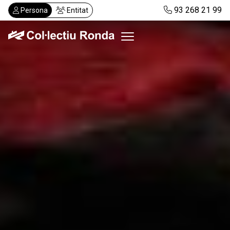
Vés
93 268 21 99
Persona
Entitat
al
contingut
Col·lectiu Ronda
Serveis
Actualitat
Despatxos
Demanar visita
Abonaments
CA
ES