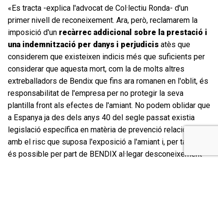
«Es tracta -explica l'advocat de Col·lectiu Ronda- d'un
primer nivell de reconeixement. Ara, però, reclamarem la
imposició d'un
recàrrec addicional sobre la prestació i
una indemnització per danys i perjudicis
atès que
considerem que existeixen indicis més que suficients per
considerar que aquesta mort, com la de molts altres
extreballadors de Bendix que fins ara romanen en l'oblit, és
responsabilitat de l'empresa per no protegir la seva
plantilla front als efectes de l'amiant. No podem oblidar que
a Espanya ja des dels anys 40 del segle passat existia
legislació específica en matèria de prevenció relacionada
amb el risc que suposa l'exposició a l'amiant i, per tant, no
és possible per part de BENDIX al·legar desconeixement
respecte la perillositat del material o la inexistència de
normativa específica».
Un nou punt de la geografia negra de l'amiant?